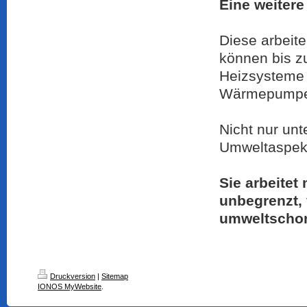
Eine weitere
Diese arbeite
können bis z
Heizsysteme 
Wärmepumpe z
Nicht nur unt
Umweltaspekt
Sie arbeitet
unbegrenzt,
umweltschon
Druckversion
|
Sitemap
IONOS MyWebsite
.