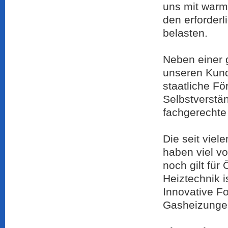
uns mit warm
den erforder
belasten.
Neben einer 
unseren Kund
staatliche F
Selbstverstä
fachgerechte 
Die seit vie
haben viel v
noch gilt für
Heiztechnik i
Innovative F
Gasheizungen