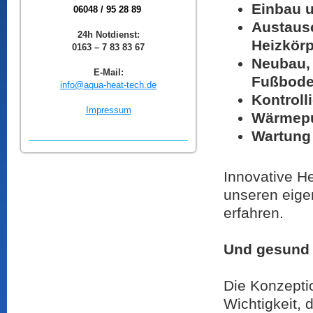
Einbau 
06048 / 95 28 89
Austaus
24h Notdienst:
Heizkörp
0163 – 7 83 83 67
Neubau,
E-Mail:
Fußbode
info@aqua-heat-tech.de
Kontroll
Impressum
Wärmep
Wartung 
Innovative He
unseren eig
erfahren.
Und gesund 
Die Konzepti
Wichtigkeit, 